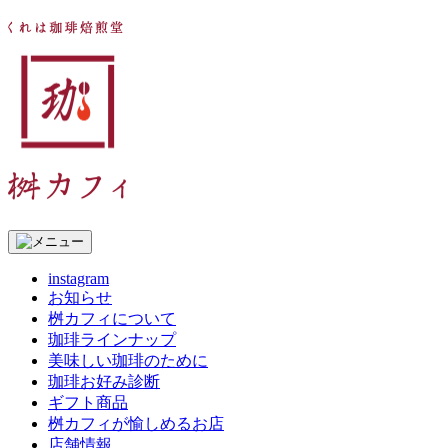
コ
く
ン
テ
れ
ン
ツ
は
へ
ス
珈
キ
ッ
琲
プ
焙
instagram
煎
お知らせ
桝カフィについて
珈琲ラインナップ
堂
美味しい珈琲のために
珈琲お好み診断
桝
ギフト商品
桝カフィが愉しめるお店
カ
店舗情報