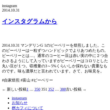
instagram
2014.10.31
インスタグラムから
2014.10.31 マンデリンG 1のピーベリーを焙煎しました。こ
のピーベリーは一粒ずつハンドピックでよりあつめたもの。
ピーベリーとは…。通常のコーヒー豆は赤い実の中に２つ合
わさるようにして入っていますがピーベリーはコロリとした
丸い豆が１つ。収穫量の3～5%くらいしか採れない貴重なも
のです。味も濃厚だと言われています。さて、お味見を。
#自家焙煎 #富山 #ピーベリー
←
新しい
投稿
1
…
350
351
352
…
388
古い
投稿
→
投
稿
instagram
お知らせ
の
桝カフィについて