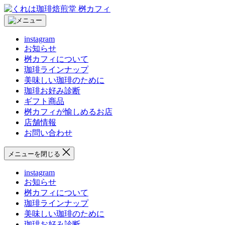
コ
く
ン
れ
テ
は
instagram
ン
珈
お知らせ
ツ
琲
桝カフィについて
へ
焙
珈琲ラインナップ
ス
煎
美味しい珈琲のために
キ
堂
珈琲お好み診断
ッ
桝
ギフト商品
プ
カ
桝カフィが愉しめるお店
フ
店舗情報
ィ
お問い合わせ
メニューを閉じる
instagram
お知らせ
桝カフィについて
珈琲ラインナップ
美味しい珈琲のために
珈琲お好み診断