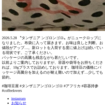
2026.5.28 〝タンザニア ンゴロンゴロ〟がニュークロップに
なりました。布袋に入って届きます。お味は良しと判断。お
値段がアップ…。新ロットを入荷する度に値上げは続いてい
る現状です。ご了承ください。
パッケージの高騰も残念ながら甚だしいです。
以前よりご案内しておりますが、容器や袋等をお持ちくださ
れば、10gプラスでお詰めしております。珈琲豆の価格にパ
ッケージ高騰分を加えるのが耐え難いので加えず…少しでも
節約。
#珈琲豆屋 #タンザニアンゴロンゴロ #アフリカ #容器持参
#coffeelovers
instagram
お知らせ