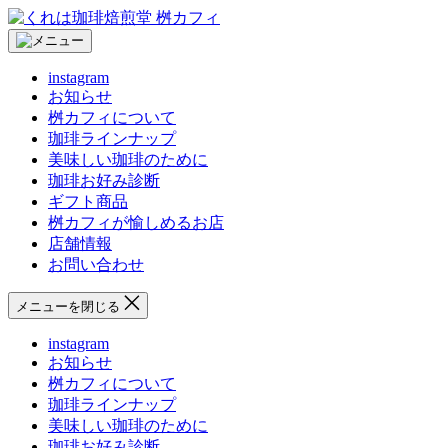
コ
く
ン
れ
テ
は
instagram
ン
珈
お知らせ
ツ
琲
桝カフィについて
へ
焙
珈琲ラインナップ
ス
煎
美味しい珈琲のために
キ
堂
珈琲お好み診断
ッ
桝
ギフト商品
プ
カ
桝カフィが愉しめるお店
フ
店舗情報
ィ
お問い合わせ
メニューを閉じる
instagram
お知らせ
桝カフィについて
珈琲ラインナップ
美味しい珈琲のために
珈琲お好み診断