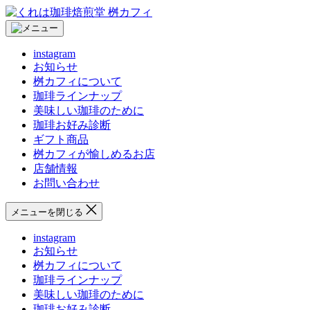
コ
く
ン
れ
テ
は
instagram
ン
珈
お知らせ
ツ
琲
桝カフィについて
へ
焙
珈琲ラインナップ
ス
煎
美味しい珈琲のために
キ
堂
珈琲お好み診断
ッ
桝
ギフト商品
プ
カ
桝カフィが愉しめるお店
フ
店舗情報
ィ
お問い合わせ
メニューを閉じる
instagram
お知らせ
桝カフィについて
珈琲ラインナップ
美味しい珈琲のために
珈琲お好み診断