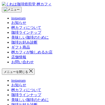
コ
く
ン
れ
テ
は
instagram
ン
珈
お知らせ
ツ
琲
桝カフィについて
へ
焙
珈琲ラインナップ
ス
煎
美味しい珈琲のために
キ
堂
珈琲お好み診断
ッ
桝
ギフト商品
プ
カ
桝カフィが愉しめるお店
フ
店舗情報
ィ
お問い合わせ
メニューを閉じる
instagram
お知らせ
桝カフィについて
珈琲ラインナップ
美味しい珈琲のために
珈琲お好み診断