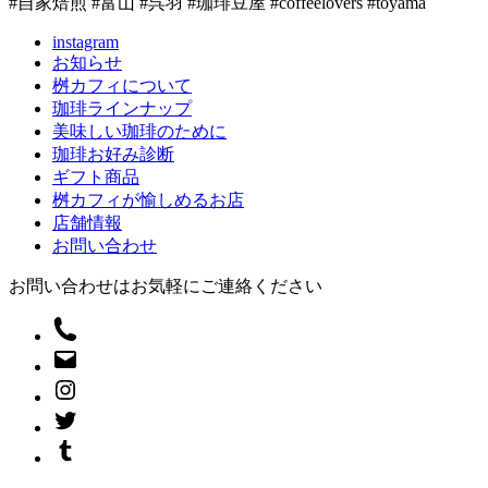
#自家焙煎 #富山 #呉羽 #珈琲豆屋 #coffeelovers #toyama
instagram
お知らせ
桝カフィについて
珈琲ラインナップ
美味しい珈琲のために
珈琲お好み診断
ギフト商品
桝カフィが愉しめるお店
店舗情報
お問い合わせ
お問い合わせはお気軽にご連絡ください