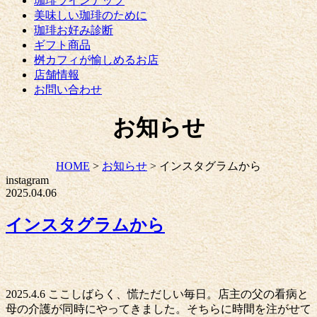
珈琲ラインナップ
美味しい珈琲のために
珈琲お好み診断
ギフト商品
桝カフィが愉しめるお店
店舗情報
お問い合わせ
お知らせ
HOME
>
お知らせ
>
インスタグラムから
instagram
2025.04.06
インスタグラムから
2025.4.6 ここしばらく、慌ただしい毎日。店主の父の看病と
母の介護が同時にやってきました。そちらに時間を注がせて