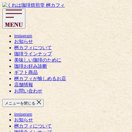
コ
く
ン
れ
テ
は
ン
珈
ツ
琲
へ
instagram
焙
お知らせ
ス
煎
桝カフィについて
キ
堂
珈琲ラインナップ
ッ
桝
美味しい珈琲のために
プ
カ
珈琲お好み診断
フ
ギフト商品
ィ
桝カフィが愉しめるお店
店舗情報
お問い合わせ
メニューを閉じる
instagram
お知らせ
桝カフィについて