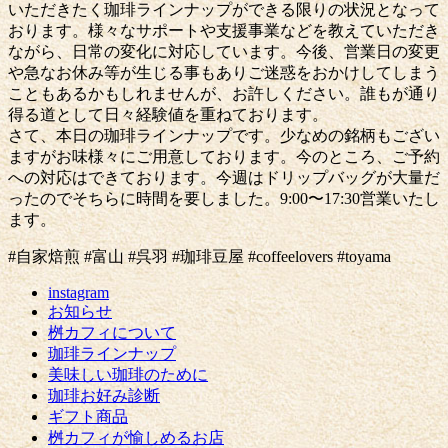
いただきたく珈琲ラインナップができる限りの状況となって
おります。様々なサポートや支援事業などを教えていただき
ながら、日常の変化に対応しています。今後、営業日の変更
や急なお休み等が生じる事もありご迷惑をおかけしてしまう
こともあるかもしれませんが、お許しください。誰もが通り
得る道として日々経験値を重ねております。
さて、本日の珈琲ラインナップです。少なめの銘柄もござい
ますがお味様々にご用意しております。今のところ、ご予約
への対応はできております。今週はドリップバッグが大量だ
ったのでそちらに時間を要しました。9:00〜17:30営業いたし
ます。
#自家焙煎 #富山 #呉羽 #珈琲豆屋 #coffeelovers #toyama
instagram
お知らせ
桝カフィについて
珈琲ラインナップ
美味しい珈琲のために
珈琲お好み診断
ギフト商品
桝カフィが愉しめるお店