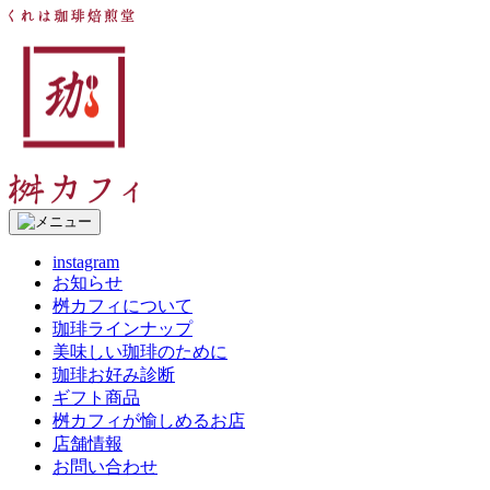
コ
く
ン
れ
テ
は
ン
珈
ツ
琲
へ
焙
ス
煎
キ
堂
ッ
桝
プ
カ
フ
instagram
ィ
お知らせ
桝カフィについて
珈琲ラインナップ
美味しい珈琲のために
珈琲お好み診断
ギフト商品
桝カフィが愉しめるお店
店舗情報
お問い合わせ