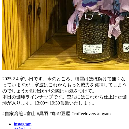
2025.2.4 寒い日です。今のところ、積雪はほぼ解けて無くな
っていますが…寒波はこれからもっと威力を発揮してしまう
のでしょうか⁈お出かけの際はお気をつけて。
本日の珈琲ラインナップです。空瓶にはこれから仕上げた珈
琲が入ります。13:00〜19:30営業いたします。
#自家焙煎 #富山 #呉羽 #珈琲豆屋 #coffeelovers #toyama
instagram