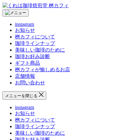
コ
く
ン
れ
テ
は
instagram
ン
珈
お知らせ
ツ
琲
桝カフィについて
へ
焙
珈琲ラインナップ
ス
煎
美味しい珈琲のために
キ
堂
珈琲お好み診断
ッ
桝
ギフト商品
プ
カ
桝カフィが愉しめるお店
フ
店舗情報
ィ
お問い合わせ
メニューを閉じる
instagram
お知らせ
桝カフィについて
珈琲ラインナップ
美味しい珈琲のために
珈琲お好み診断