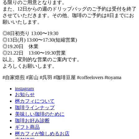
る限りのご用意となります。
また、12日からの週のドリップバッグのご予約は受付を終了
させていただきます。その他、珈琲のご予約は8日までにお
願いいたします。
◎8日初売り 13:00〜19:30
◎13日(月) 13:00〜17:30(短縮営業)
◎19.20日 休業
◎21.22日 13:00〜19:30営業
以上、変則的な営業のご案内です。
よろしくお願いします。
#自家焙煎 #富山 #呉羽 #珈琲豆屋 #coffeelovers #toyama
instagram
お知らせ
桝カフィについて
珈琲ラインナップ
美味しい珈琲のために
珈琲お好み診断
ギフト商品
桝カフィが愉しめるお店