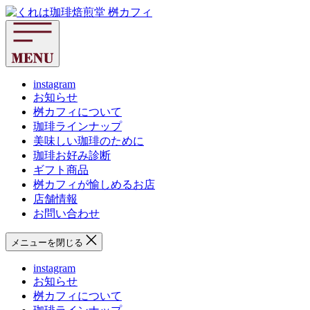
コ
く
ン
れ
テ
は
ン
珈
ツ
琲
へ
instagram
焙
お知らせ
ス
煎
桝カフィについて
キ
堂
珈琲ラインナップ
ッ
桝
美味しい珈琲のために
プ
カ
珈琲お好み診断
フ
ギフト商品
ィ
桝カフィが愉しめるお店
店舗情報
お問い合わせ
メニューを閉じる
instagram
お知らせ
桝カフィについて