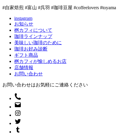
#自家焙煎 #富山 #呉羽 #珈琲豆屋 #coffeelovers #toyama
instagram
お知らせ
桝カフィについて
珈琲ラインナップ
美味しい珈琲のために
珈琲お好み診断
ギフト商品
桝カフィが愉しめるお店
店舗情報
お問い合わせ
お問い合わせはお気軽にご連絡ください