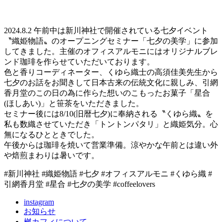
2024.8.2 午前中は新川神社で開催されている七夕イベント
〝織姫物語〟のオープニングセミナー「七夕の美学」に参加
してきました。主催のオフィスアルモニにはオリジナルブレ
ンド珈琲を作らせていただいております。
色と香りコーディネーター、くゆら織士の高須佳美先生から
七夕のお話をお聞きして日本古来の伝統文化に親しみ、引網
香月堂のこの日の為に作らた想いのこもったお菓子「星合
(ほしあい)」と笹茶をいただきました。
セミナー後には8/10(旧暦七夕)に奉納される〝くゆら織〟を
私も数織させていただき「トントンパタリ」と織姫気分。心
無になるひとときでした。
午後からは珈琲を焼いて営業準備。涼やかな午前とは違い外
や焙煎まわりは暑いです。
#新川神社 #織姫物語 #七夕 #オフィスアルモニ #くゆら織 #
引網香月堂 #星合 #七夕の美学 #coffeelovers
instagram
お知らせ
桝カフィについて