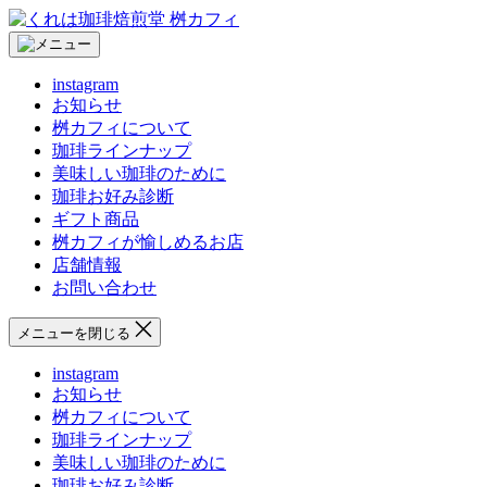
コ
く
ン
れ
テ
は
instagram
ン
珈
お知らせ
ツ
琲
桝カフィについて
へ
焙
珈琲ラインナップ
ス
煎
美味しい珈琲のために
キ
堂
珈琲お好み診断
ッ
桝
ギフト商品
プ
カ
桝カフィが愉しめるお店
フ
店舗情報
ィ
お問い合わせ
メニューを閉じる
instagram
お知らせ
桝カフィについて
珈琲ラインナップ
美味しい珈琲のために
珈琲お好み診断