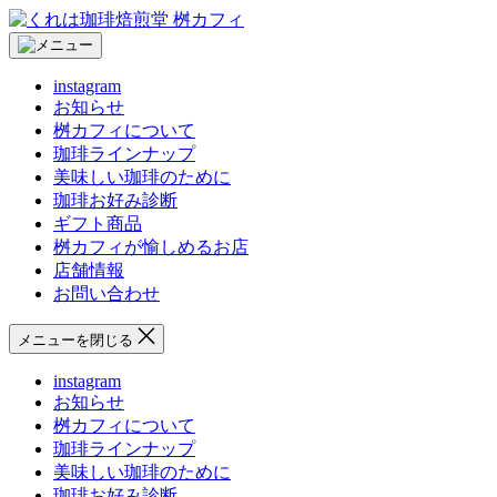
コ
く
ン
れ
テ
は
instagram
ン
珈
お知らせ
ツ
琲
桝カフィについて
へ
焙
珈琲ラインナップ
ス
煎
美味しい珈琲のために
キ
堂
珈琲お好み診断
ッ
桝
ギフト商品
プ
カ
桝カフィが愉しめるお店
フ
店舗情報
ィ
お問い合わせ
メニューを閉じる
instagram
お知らせ
桝カフィについて
珈琲ラインナップ
美味しい珈琲のために
珈琲お好み診断