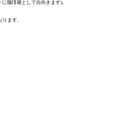
ンサートに珈琲屋として出向きます)。
おります。