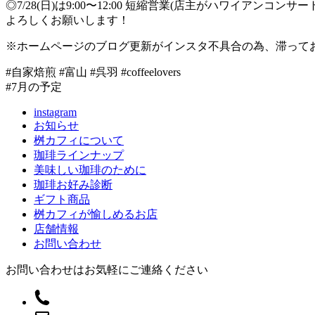
◎7/28(日)は9:00〜12:00 短縮営業(店主がハワイアンコ
よろしくお願いします！
※ホームページのブログ更新がインスタ不具合の為、滞って
#自家焙煎 #富山 #呉羽 #coffeelovers
#7月の予定
instagram
お知らせ
桝カフィについて
珈琲ラインナップ
美味しい珈琲のために
珈琲お好み診断
ギフト商品
桝カフィが愉しめるお店
店舗情報
お問い合わせ
お問い合わせはお気軽にご連絡ください