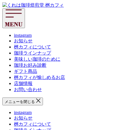
コ
く
ン
れ
テ
は
ン
珈
ツ
琲
へ
instagram
焙
お知らせ
ス
煎
桝カフィについて
キ
堂
珈琲ラインナップ
ッ
桝
美味しい珈琲のために
プ
カ
珈琲お好み診断
フ
ギフト商品
ィ
桝カフィが愉しめるお店
店舗情報
お問い合わせ
メニューを閉じる
instagram
お知らせ
桝カフィについて