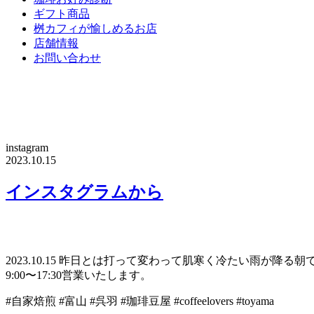
ギフト商品
桝カフィが愉しめるお店
店舗情報
お問い合わせ
instagram
2023.10.15
インスタグラムから
2023.10.15 昨日とは打って変わって肌寒く冷たい雨
9:00〜17:30営業いたします。
#自家焙煎 #富山 #呉羽 #珈琲豆屋 #coffeelovers #toyama