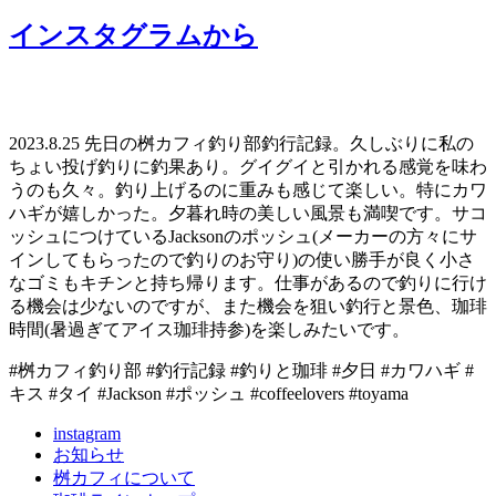
インスタグラムから
2023.8.25 先日の桝カフィ釣り部釣行記録。久しぶりに私の
ちょい投げ釣りに釣果あり。グイグイと引かれる感覚を味わ
うのも久々。釣り上げるのに重みも感じて楽しい。特にカワ
ハギが嬉しかった。夕暮れ時の美しい風景も満喫です。サコ
ッシュにつけているJacksonのポッシュ(メーカーの方々にサ
インしてもらったので釣りのお守り)の使い勝手が良く小さ
なゴミもキチンと持ち帰ります。仕事があるので釣りに行け
る機会は少ないのですが、また機会を狙い釣行と景色、珈琲
時間(暑過ぎてアイス珈琲持参)を楽しみたいです。
#桝カフィ釣り部 #釣行記録 #釣りと珈琲 #夕日 #カワハギ #
キス #タイ #Jackson #ポッシュ #coffeelovers #toyama
instagram
お知らせ
桝カフィについて