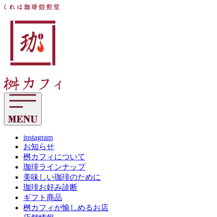
コ
く
ン
れ
テ
は
ン
珈
ツ
琲
へ
焙
ス
煎
キ
堂
ッ
桝
プ
カ
フ
ィ
instagram
お知らせ
桝カフィについて
珈琲ラインナップ
美味しい珈琲のために
珈琲お好み診断
ギフト商品
桝カフィが愉しめるお店