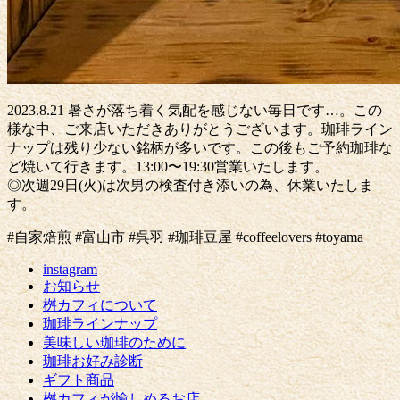
2023.8.21 暑さが落ち着く気配を感じない毎日です…。この
様な中、ご来店いただきありがとうございます。珈琲ライン
ナップは残り少ない銘柄が多いです。この後もご予約珈琲な
ど焼いて行きます。13:00〜19:30営業いたします。
◎次週29日(火)は次男の検査付き添いの為、休業いたしま
す。
#自家焙煎 #富山市 #呉羽 #珈琲豆屋 #coffeelovers #toyama
instagram
お知らせ
桝カフィについて
珈琲ラインナップ
美味しい珈琲のために
珈琲お好み診断
ギフト商品
桝カフィが愉しめるお店