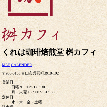
くれは珈琲焙煎堂 桝カフィ
MAP
CALENDER
〒930-0138 富山市呉羽町3918-102
営業日
日曜 9：00〜17：30
月・火曜 13：00〜19：30
定休日
水・木・金・土曜