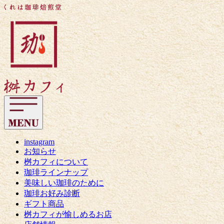
コ
く
ン
れ
テ
は
ン
珈
ツ
琲
へ
焙
ス
煎
キ
堂
ッ
桝
プ
カ
フ
ィ
instagram
お知らせ
桝カフィについて
珈琲ラインナップ
美味しい珈琲のために
珈琲お好み診断
ギフト商品
桝カフィが愉しめるお店