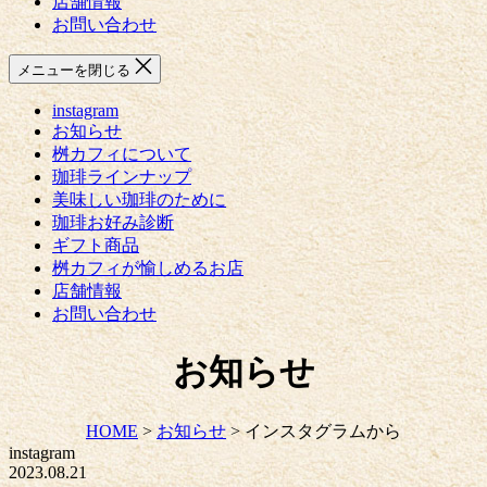
店舗情報
お問い合わせ
メニューを閉じる
instagram
お知らせ
桝カフィについて
珈琲ラインナップ
美味しい珈琲のために
珈琲お好み診断
ギフト商品
桝カフィが愉しめるお店
店舗情報
お問い合わせ
お知らせ
HOME
>
お知らせ
>
インスタグラムから
instagram
2023.08.21