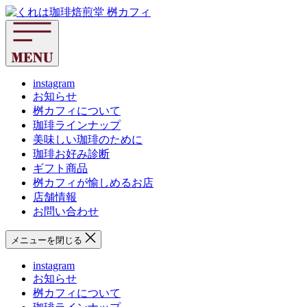
コ
く
ン
れ
テ
は
ン
珈
ツ
琲
へ
instagram
焙
お知らせ
ス
煎
桝カフィについて
キ
堂
珈琲ラインナップ
ッ
桝
美味しい珈琲のために
プ
カ
珈琲お好み診断
フ
ギフト商品
ィ
桝カフィが愉しめるお店
店舗情報
お問い合わせ
メニューを閉じる
instagram
お知らせ
桝カフィについて