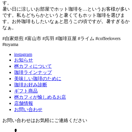
す。
暑い日に涼しいお部屋でホット珈琲を…というお客様が多い
です。私もどちらかというと暑くてもホット珈琲を選びま
す。お外珈琲もしたいなぁと思うこの頃ですが。暑すぎるか
なぁ。
#自家焙煎 #富山市 #呉羽 #珈琲豆屋 #ライム #coffeelovers
#toyama
instagram
お知らせ
桝カフィについて
珈琲ラインナップ
美味しい珈琲のために
珈琲お好み診断
ギフト商品
桝カフィが愉しめるお店
店舗情報
お問い合わせ
お問い合わせはお気軽にご連絡ください