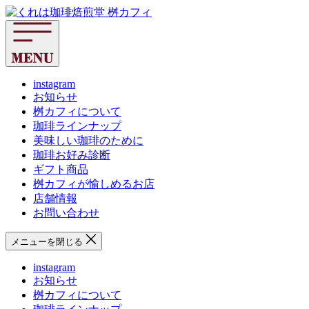
コ
く
ン
れ
テ
は
ン
珈
ツ
琲
へ
instagram
焙
お知らせ
ス
煎
桝カフィについて
キ
堂
珈琲ラインナップ
ッ
桝
美味しい珈琲のために
プ
カ
珈琲お好み診断
フ
ギフト商品
ィ
桝カフィが愉しめるお店
店舗情報
お問い合わせ
メニューを閉じる
instagram
お知らせ
桝カフィについて