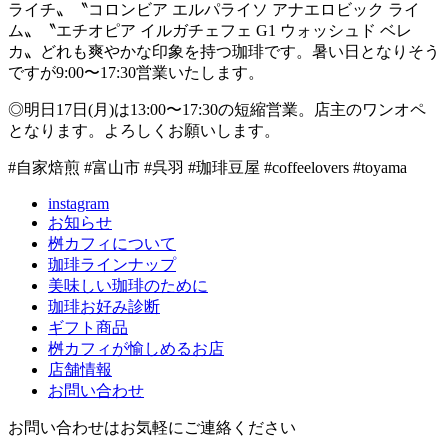
ライチ〟〝コロンビア エルパライソ アナエロビック ライ
ム〟〝エチオピア イルガチェフェ G1 ウォッシュド ベレ
カ〟どれも爽やかな印象を持つ珈琲です。暑い日となりそう
ですが9:00〜17:30営業いたします。
◎明日17日(月)は13:00〜17:30の短縮営業。店主のワンオペ
となります。よろしくお願いします。
#自家焙煎 #富山市 #呉羽 #珈琲豆屋 #coffeelovers #toyama
instagram
お知らせ
桝カフィについて
珈琲ラインナップ
美味しい珈琲のために
珈琲お好み診断
ギフト商品
桝カフィが愉しめるお店
店舗情報
お問い合わせ
お問い合わせはお気軽にご連絡ください