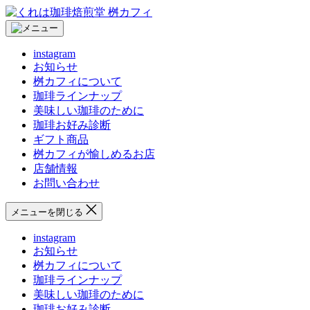
コ
く
ン
れ
テ
は
instagram
ン
珈
お知らせ
ツ
琲
桝カフィについて
へ
焙
珈琲ラインナップ
ス
煎
美味しい珈琲のために
キ
堂
珈琲お好み診断
ッ
桝
ギフト商品
プ
カ
桝カフィが愉しめるお店
フ
店舗情報
ィ
お問い合わせ
メニューを閉じる
instagram
お知らせ
桝カフィについて
珈琲ラインナップ
美味しい珈琲のために
珈琲お好み診断