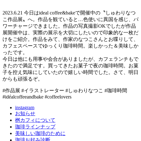
2023.6.21 今日はideal coffee&bakeで開催中の〝しゅわりなつ
こ作品展〟へ。作品を観ていると…色使いに異国を感じ、パ
ワーチャージできました。作品の写真撮影OKでしたが作品
展開催中は、実際の展示を大切にしたいので印象的な一枚だ
けをご紹介。作品をみて、作家のなつこさんとお喋りして、
カフェスペースでゆっくり珈琲時間。楽しかった＆美味しか
ったです。
今日は他にも用事や会合がありましたが、カフェランチもで
きたので満足です。買ってきたお菓子で夜の珈琲時間。お菓
子を控え気味にしていたので嬉しい時間でした。さて、明日
からも頑張るぞ。
#作品展 #イラストレーター #しゅわりなつこ #珈琲時間
#idéalcoffeeandbake #coffeelovers
instagram
お知らせ
桝カフィについて
珈琲ラインナップ
美味しい珈琲のために
珈琲お好み診断