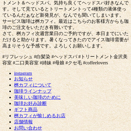
トメント＆ヘッドスパ。気持ち良くてヘッドスパ好きなんで
す。そして見ているとトリートメントって4種類の液体使っ
ているんだぁなど新発見が。なんでも聞いてしまいます。
サービス珈琲は桝カフィ。最近はこちらのお客様方からも珈
琲のご注文をいただき有難いです。
さて、桝カフィ次週営業日のご予約ですが、本日までにいた
だけると助かります。暑くなってきたのでアイス珈琲需要が
高まりそうな予感です。よろしくお願いします。
#リフレッシュ #白髪染 #ヘッドスパ #トリートメント金沢美
容室 #二口美容室 #姉妹 #母娘 #クセ毛 #coffeelovers
instagram
お知らせ
桝カフィについて
珈琲ラインナップ
美味しい珈琲のために
珈琲お好み診断
ギフト商品
桝カフィが愉しめるお店
店舗情報
お問い合わせ