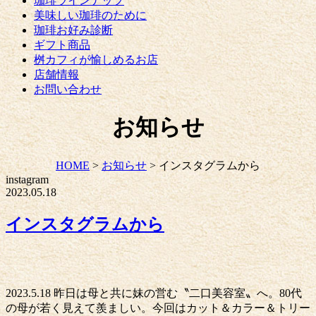
珈琲ラインナップ
美味しい珈琲のために
珈琲お好み診断
ギフト商品
桝カフィが愉しめるお店
店舗情報
お問い合わせ
お知らせ
HOME
>
お知らせ
>
インスタグラムから
instagram
2023.05.18
インスタグラムから
2023.5.18 昨日は母と共に妹の営む〝二口美容室〟へ。80代
の母が若く見えて羨ましい。今回はカット＆カラー＆トリー