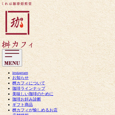
コ
く
ン
れ
テ
は
ン
珈
ツ
琲
へ
焙
ス
煎
キ
堂
ッ
桝
プ
カ
フ
ィ
instagram
お知らせ
桝カフィについて
珈琲ラインナップ
美味しい珈琲のために
珈琲お好み診断
ギフト商品
桝カフィが愉しめるお店