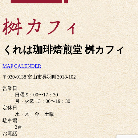
くれは珈琲焙煎堂 桝カフィ
MAP
CALENDER
〒930-0138 富山市呉羽町3918-102
営業日
日曜 9：00〜17：30
月・火曜 13：00〜19：30
定休日
水・木・金・土曜
駐車場
2台
お電話