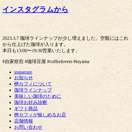
インスタグラムから
2023.3.7 珈琲ラインナップが少し増えました。空瓶にはこれ
から仕上げた珈琲が入ります。
本日も13:00〜19:30営業いたします。
#自家焙煎 #珈琲豆屋 #coffeelovers #toyama
instagram
お知らせ
桝カフィについて
珈琲ラインナップ
美味しい珈琲のために
珈琲お好み診断
ギフト商品
桝カフィが愉しめるお店
店舗情報
お問い合わせ