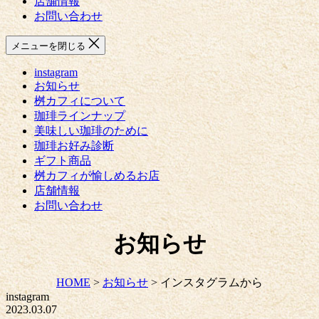
店舗情報
お問い合わせ
メニューを閉じる
instagram
お知らせ
桝カフィについて
珈琲ラインナップ
美味しい珈琲のために
珈琲お好み診断
ギフト商品
桝カフィが愉しめるお店
店舗情報
お問い合わせ
お知らせ
HOME
>
お知らせ
>
インスタグラムから
instagram
2023.03.07