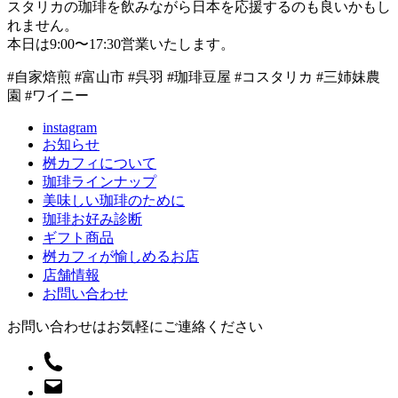
スタリカの珈琲を飲みながら日本を応援するのも良いかもし
れません。
本日は9:00〜17:30営業いたします。
#自家焙煎 #富山市 #呉羽 #珈琲豆屋 #コスタリカ #三姉妹農
園 #ワイニー
instagram
お知らせ
桝カフィについて
珈琲ラインナップ
美味しい珈琲のために
珈琲お好み診断
ギフト商品
桝カフィが愉しめるお店
店舗情報
お問い合わせ
お問い合わせはお気軽にご連絡ください