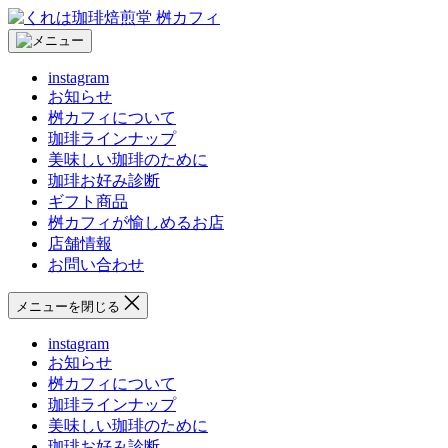
コ
く
ン
れ
テ
は
instagram
ン
珈
お知らせ
ツ
琲
桝カフィについて
へ
焙
珈琲ラインナップ
ス
煎
美味しい珈琲のために
キ
堂
珈琲お好み診断
ッ
桝
ギフト商品
プ
カ
桝カフィが愉しめるお店
フ
店舗情報
ィ
お問い合わせ
メニューを閉じる
instagram
お知らせ
桝カフィについて
珈琲ラインナップ
美味しい珈琲のために
珈琲お好み診断