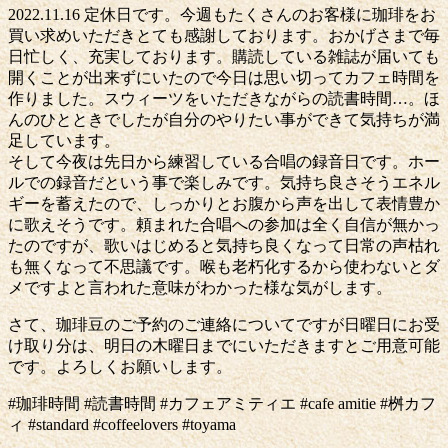
2022.11.16 定休日です。今週もたくさんのお客様に珈琲をお
買い求めいただきとても感謝しております。おかげさまで毎
日忙しく、充実しております。購読している雑誌が届いても
開くことが出来ずにいたので今日は思い切ってカフェ時間を
作りました。スウィーツをいただきながらの読書時間…。ほ
んのひとときでしたが自分のやりたい事ができて気持ちが満
足しています。
そして今夜は先日から練習している合唱の録音日です。ホー
ルでの録音だという事で楽しみです。気持ち良さそうエネル
ギーを蓄えたので、しっかりとお腹から声を出して表情豊か
に歌えそうです。頼まれた合唱への参加は全く自信が無かっ
たのですが、歌いはじめると気持ち良くなって日常の声枯れ
も無くなって不思議です。喉も老朽化するから使わないとダ
メですよと言われた意味がわかった様な気がします。
さて、珈琲豆のご予約のご連絡についてですが日曜日にお受
け取り分は、明日の木曜日までにいただきますとご用意可能
です。よろしくお願いします。
#珈琲時間 #読書時間 #カフェアミティエ #cafe amitie #桝カフ
ィ #standard #coffeelovers #toyama