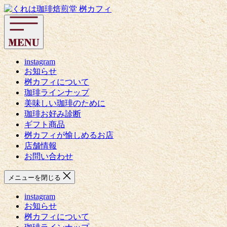
コ
く
ン
れ
テ
は
ン
珈
ツ
琲
へ
instagram
焙
お知らせ
ス
煎
桝カフィについて
キ
堂
珈琲ラインナップ
ッ
桝
美味しい珈琲のために
プ
カ
珈琲お好み診断
フ
ギフト商品
ィ
桝カフィが愉しめるお店
店舗情報
お問い合わせ
メニューを閉じる
instagram
お知らせ
桝カフィについて