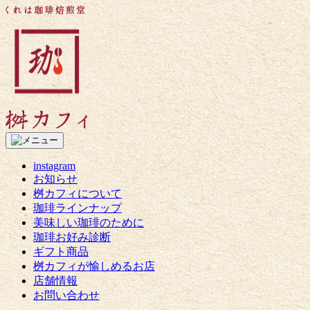
コ
く
ン
れ
テ
は
ン
珈
ツ
琲
へ
焙
ス
煎
キ
堂
ッ
桝
プ
カ
フ
instagram
ィ
お知らせ
桝カフィについて
珈琲ラインナップ
美味しい珈琲のために
珈琲お好み診断
ギフト商品
桝カフィが愉しめるお店
店舗情報
お問い合わせ