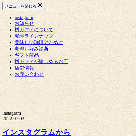
メニューを閉じる
instagram
お知らせ
桝カフィについて
珈琲ラインナップ
美味しい珈琲のために
珈琲お好み診断
ギフト商品
桝カフィが愉しめるお店
店舗情報
お問い合わせ
instagram
2022.07.03
インスタグラムから