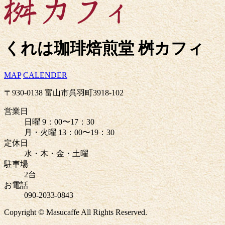
くれは珈琲焙煎堂 桝カフィ
MAP
CALENDER
〒930-0138 富山市呉羽町3918-102
営業日
日曜 9：00〜17：30
月・火曜 13：00〜19：30
定休日
水・木・金・土曜
駐車場
2台
お電話
090-2033-0843
Copyright © Masucaffe All Rights Reserved.