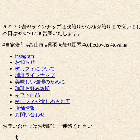
2022.7.3 珈琲ラインナップは浅煎りから極深煎りまで
本日は9:00〜17:30営業いたします。
#自家焙煎 #富山市 #呉羽 #珈琲豆屋 #coffeelovers #toyama
instagram
お知らせ
桝カフィについて
珈琲ラインナップ
美味しい珈琲のために
珈琲お好み診断
ギフト商品
桝カフィが愉しめるお店
店舗情報
お問い合わせ
お問い合わせはお気軽にご連絡ください