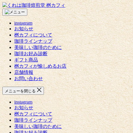
コ
く
ン
れ
テ
は
instagram
ン
珈
お知らせ
ツ
琲
桝カフィについて
へ
焙
珈琲ラインナップ
ス
煎
美味しい珈琲のために
キ
堂
珈琲お好み診断
ッ
桝
ギフト商品
プ
カ
桝カフィが愉しめるお店
フ
店舗情報
ィ
お問い合わせ
メニューを閉じる
instagram
お知らせ
桝カフィについて
珈琲ラインナップ
美味しい珈琲のために
珈琲お好み診断