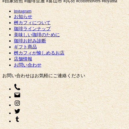
#自家焙煎 #珈琲豆屋 #富山市 #呉羽 #coffeelovers #toyama
instagram
お知らせ
桝カフィについて
珈琲ラインナップ
美味しい珈琲のために
珈琲お好み診断
ギフト商品
桝カフィが愉しめるお店
店舗情報
お問い合わせ
お問い合わせはお気軽にご連絡ください