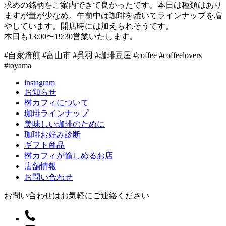
求めの銘柄をご案内できて良かったです。本日は種類はあり
ますが量が少なめ。午前中は珈琲を焼いてラインナップを増
やしています。開店時には加えられそうです。
本日も13:00〜19:30営業いたします。
#自家焙煎 #富山市 #呉羽 #珈琲豆屋 #coffee #coffeelovers
#toyama
instagram
お知らせ
桝カフィについて
珈琲ラインナップ
美味しい珈琲のために
珈琲お好み診断
ギフト商品
桝カフィが愉しめるお店
店舗情報
お問い合わせ
お問い合わせはお気軽にご連絡ください