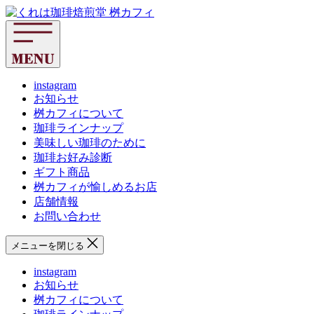
コ
く
ン
れ
テ
は
ン
珈
ツ
琲
へ
instagram
焙
お知らせ
ス
煎
桝カフィについて
キ
堂
珈琲ラインナップ
ッ
桝
美味しい珈琲のために
プ
カ
珈琲お好み診断
フ
ギフト商品
ィ
桝カフィが愉しめるお店
店舗情報
お問い合わせ
メニューを閉じる
instagram
お知らせ
桝カフィについて