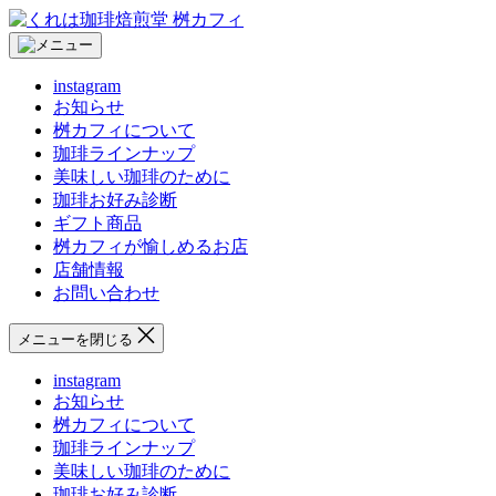
コ
く
ン
れ
テ
は
instagram
ン
珈
お知らせ
ツ
琲
桝カフィについて
へ
焙
珈琲ラインナップ
ス
煎
美味しい珈琲のために
キ
堂
珈琲お好み診断
ッ
桝
ギフト商品
プ
カ
桝カフィが愉しめるお店
フ
店舗情報
ィ
お問い合わせ
メニューを閉じる
instagram
お知らせ
桝カフィについて
珈琲ラインナップ
美味しい珈琲のために
珈琲お好み診断