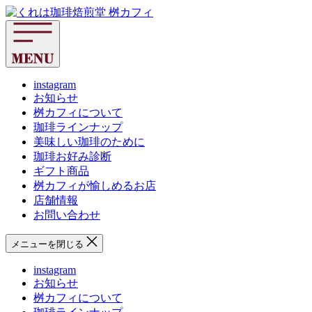
コ
く
ン
れ
テ
は
ン
珈
ツ
琲
へ
instagram
焙
お知らせ
ス
煎
桝カフィについて
キ
堂
珈琲ラインナップ
ッ
桝
美味しい珈琲のために
プ
カ
珈琲お好み診断
フ
ギフト商品
ィ
桝カフィが愉しめるお店
店舗情報
お問い合わせ
メニューを閉じる
instagram
お知らせ
桝カフィについて