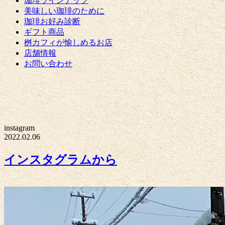
珈琲ラインナップ
美味しい珈琲のために
珈琲お好み診断
ギフト商品
桝カフィが愉しめるお店
店舗情報
お問い合わせ
instagram
2022.02.06
インスタグラムから