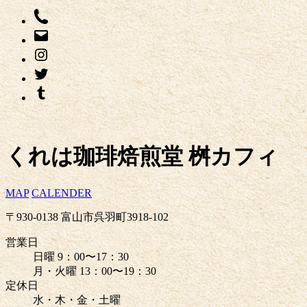
くれは珈琲焙煎堂 桝カフィ
MAP
CALENDER
〒930-0138 富山市呉羽町3918-102
営業日
日曜 9：00〜17：30
月・火曜 13：00〜19：30
定休日
水・木・金・土曜