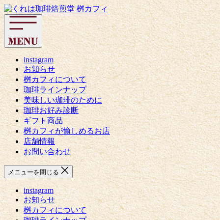
コ
く
ン
れ
テ
は
ン
珈
ツ
琲
へ
instagram
焙
お知らせ
ス
煎
桝カフィについて
キ
堂
珈琲ラインナップ
ッ
桝
美味しい珈琲のために
プ
カ
珈琲お好み診断
フ
ギフト商品
ィ
桝カフィが愉しめるお店
店舗情報
お問い合わせ
メニューを閉じる
instagram
お知らせ
桝カフィについて