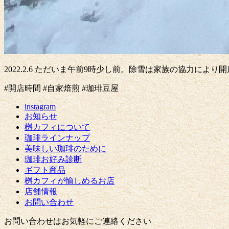
2022.2.6 ただいま午前9時少し前。除雪は家族の協力
#開店時間 #自家焙煎 #珈琲豆屋
instagram
お知らせ
桝カフィについて
珈琲ラインナップ
美味しい珈琲のために
珈琲お好み診断
ギフト商品
桝カフィが愉しめるお店
店舗情報
お問い合わせ
お問い合わせはお気軽にご連絡ください