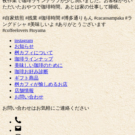
夜作業で珈琲ラインナップが少し潤いました。お客様からい
ただいたおやつで珈琲時間。あとは家の仕事して睡眠。
#自家焙煎 #残業 #珈琲時間 #博多通りもん #cacaosampaka #ラ
ングドシャ #美味しいよ #ありがとうございます
#coffeelovers #toyama
instagram
お知らせ
桝カフィについて
珈琲ラインナップ
美味しい珈琲のために
珈琲お好み診断
ギフト商品
桝カフィが愉しめるお店
店舗情報
お問い合わせ
お問い合わせはお気軽にご連絡ください