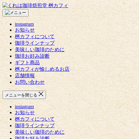
コ
く
ン
れ
テ
は
instagram
ン
珈
お知らせ
ツ
琲
桝カフィについて
へ
焙
珈琲ラインナップ
ス
煎
美味しい珈琲のために
キ
堂
珈琲お好み診断
ッ
桝
ギフト商品
プ
カ
桝カフィが愉しめるお店
フ
店舗情報
ィ
お問い合わせ
メニューを閉じる
instagram
お知らせ
桝カフィについて
珈琲ラインナップ
美味しい珈琲のために
珈琲お好み診断