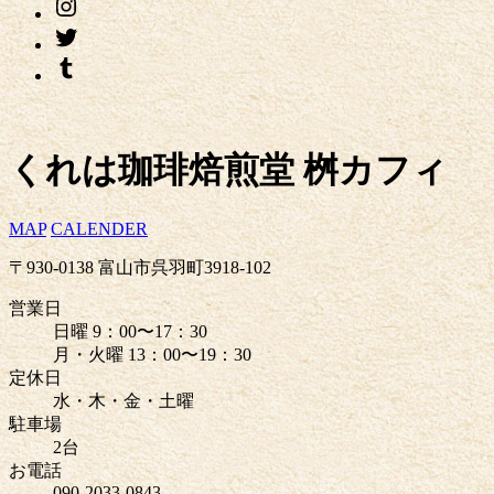
くれは珈琲焙煎堂 桝カフィ
MAP
CALENDER
〒930-0138 富山市呉羽町3918-102
営業日
日曜 9：00〜17：30
月・火曜 13：00〜19：30
定休日
水・木・金・土曜
駐車場
2台
お電話
090-2033-0843