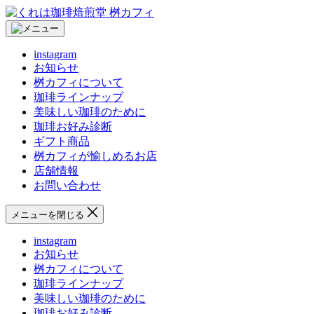
コ
く
ン
れ
テ
は
instagram
ン
珈
お知らせ
ツ
琲
桝カフィについて
へ
焙
珈琲ラインナップ
ス
煎
美味しい珈琲のために
キ
堂
珈琲お好み診断
ッ
桝
ギフト商品
プ
カ
桝カフィが愉しめるお店
フ
店舗情報
ィ
お問い合わせ
メニューを閉じる
instagram
お知らせ
桝カフィについて
珈琲ラインナップ
美味しい珈琲のために
珈琲お好み診断