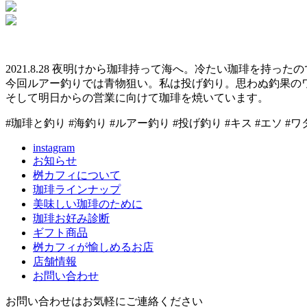
2021.8.28 夜明けから珈琲持って海へ。冷たい珈琲を持っ
今回ルアー釣りでは青物狙い。私は投げ釣り。思わぬ釣果の
そして明日からの営業に向けて珈琲を焼いています。
#珈琲と釣り #海釣り #ルアー釣り #投げ釣り #キス #エソ #ワタリガニ 
instagram
お知らせ
桝カフィについて
珈琲ラインナップ
美味しい珈琲のために
珈琲お好み診断
ギフト商品
桝カフィが愉しめるお店
店舗情報
お問い合わせ
お問い合わせはお気軽にご連絡ください