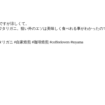
たのですが涼しくて。
ワタリガニ。狙い外のエソは美味しく食べれる事がわかったの
#自家焙煎 #珈琲焙煎 #coffeelovers #toyama