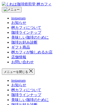
コ
く
ン
れ
テ
は
instagram
ン
珈
お知らせ
ツ
琲
桝カフィについて
へ
焙
珈琲ラインナップ
ス
煎
美味しい珈琲のために
キ
堂
珈琲お好み診断
ッ
桝
ギフト商品
プ
カ
桝カフィが愉しめるお店
フ
店舗情報
ィ
お問い合わせ
メニューを閉じる
instagram
お知らせ
桝カフィについて
珈琲ラインナップ
美味しい珈琲のために
珈琲お好み診断