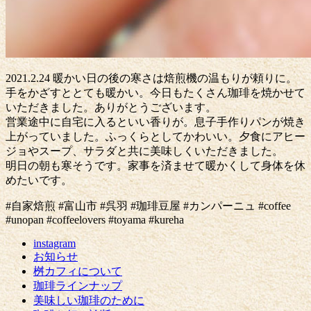
2021.2.24 暖かい日の後の寒さは焙煎機の温もりが頼りに。
手をかざすととても暖かい。今日もたくさん珈琲を焼かせて
いただきました。ありがとうございます。
営業途中に自宅に入るといい香りが。息子手作りパンが焼き
上がっていました。ふっくらとしてかわいい。夕食にアヒー
ジョやスープ、サラダと共に美味しくいただきました。
明日の朝も寒そうです。家事を済ませて暖かくして身体を休
めたいです。
#自家焙煎 #富山市 #呉羽 #珈琲豆屋 #カンパーニュ #coffee
#unopan #coffeelovers #toyama #kureha
instagram
お知らせ
桝カフィについて
珈琲ラインナップ
美味しい珈琲のために