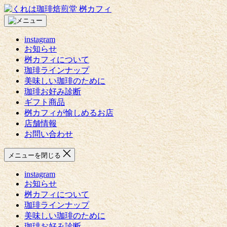
コ
く
ン
れ
テ
は
instagram
ン
珈
お知らせ
ツ
琲
桝カフィについて
へ
焙
珈琲ラインナップ
ス
煎
美味しい珈琲のために
キ
堂
珈琲お好み診断
ッ
桝
ギフト商品
プ
カ
桝カフィが愉しめるお店
フ
店舗情報
ィ
お問い合わせ
メニューを閉じる
instagram
お知らせ
桝カフィについて
珈琲ラインナップ
美味しい珈琲のために
珈琲お好み診断