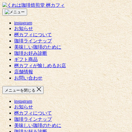
コ
く
ン
れ
テ
は
instagram
ン
珈
お知らせ
ツ
琲
桝カフィについて
へ
焙
珈琲ラインナップ
ス
煎
美味しい珈琲のために
キ
堂
珈琲お好み診断
ッ
桝
ギフト商品
プ
カ
桝カフィが愉しめるお店
フ
店舗情報
ィ
お問い合わせ
メニューを閉じる
instagram
お知らせ
桝カフィについて
珈琲ラインナップ
美味しい珈琲のために
珈琲お好み診断