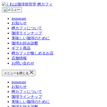
コ
く
ン
れ
テ
は
instagram
ン
珈
お知らせ
ツ
琲
桝カフィについて
へ
焙
珈琲ラインナップ
ス
煎
美味しい珈琲のために
キ
堂
珈琲お好み診断
ッ
桝
ギフト商品
プ
カ
桝カフィが愉しめるお店
フ
店舗情報
ィ
お問い合わせ
メニューを閉じる
instagram
お知らせ
桝カフィについて
珈琲ラインナップ
美味しい珈琲のために
珈琲お好み診断