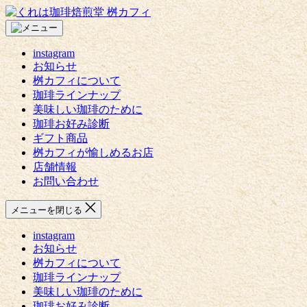
コ
く
ン
れ
テ
は
instagram
ン
珈
お知らせ
ツ
琲
桝カフィについて
へ
焙
珈琲ラインナップ
ス
煎
美味しい珈琲のために
キ
堂
珈琲お好み診断
ッ
桝
ギフト商品
プ
カ
桝カフィが愉しめるお店
フ
店舗情報
ィ
お問い合わせ
メニューを閉じる
instagram
お知らせ
桝カフィについて
珈琲ラインナップ
美味しい珈琲のために
珈琲お好み診断