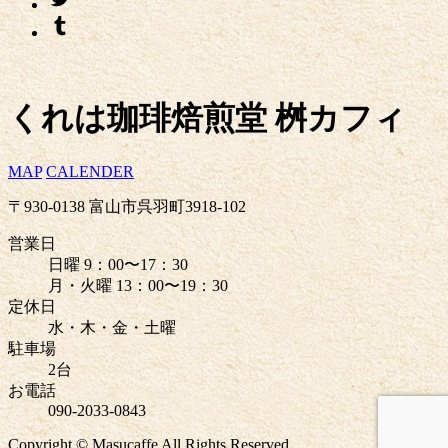
くれは珈琲焙煎堂 桝カフィ
MAP
CALENDER
〒930-0138 富山市呉羽町3918-102
営業日
日曜 9：00〜17：30
月・火曜 13：00〜19：30
定休日
水・木・金・土曜
駐車場
2台
お電話
090-2033-0843
Copyright © Masucaffe All Rights Reserved.