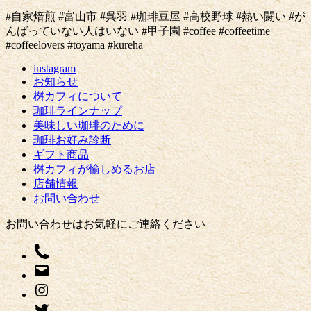
#自家焙煎 #富山市 #呉羽 #珈琲豆屋 #高校野球 #熱い闘い #が
んばっていない人はいない #甲子園 #coffee #coffeetime
#coffeelovers #toyama #kureha
instagram
お知らせ
桝カフィについて
珈琲ラインナップ
美味しい珈琲のために
珈琲お好み診断
ギフト商品
桝カフィが愉しめるお店
店舗情報
お問い合わせ
お問い合わせはお気軽にご連絡ください