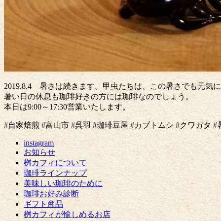
2019.8.4 暑さは続きます。甲虫たちは、この暑さでも元
暑い日の休息も珈琲好きの方には珈琲なのでしょう。
本日は9:00～17:30営業いたします。
#自家焙煎 #富山市 #呉羽 #珈琲豆屋 #カブトムシ #クワガタ #暑さに負けるな #
instagram
お知らせ
桝カフィについて
珈琲ラインナップ
美味しい珈琲のために
珈琲お好み診断
ギフト商品
桝カフィが愉しめるお店