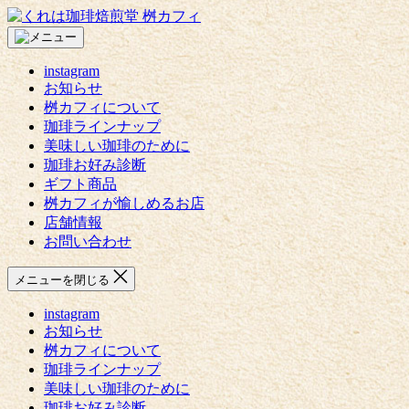
コ
く
ン
れ
テ
は
instagram
ン
珈
お知らせ
ツ
琲
桝カフィについて
へ
焙
珈琲ラインナップ
ス
煎
美味しい珈琲のために
キ
堂
珈琲お好み診断
ッ
桝
ギフト商品
プ
カ
桝カフィが愉しめるお店
フ
店舗情報
ィ
お問い合わせ
メニューを閉じる
instagram
お知らせ
桝カフィについて
珈琲ラインナップ
美味しい珈琲のために
珈琲お好み診断