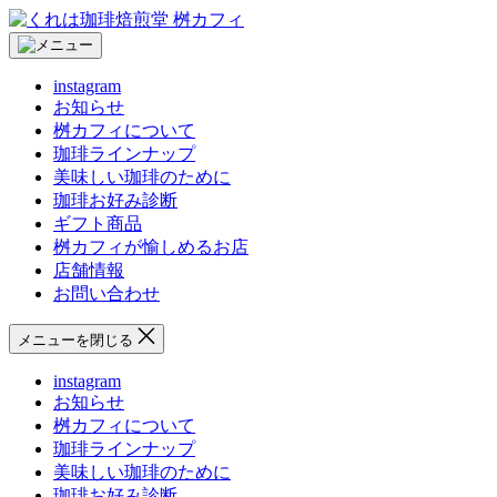
コ
く
ン
れ
テ
は
instagram
ン
珈
お知らせ
ツ
琲
桝カフィについて
へ
焙
珈琲ラインナップ
ス
煎
美味しい珈琲のために
キ
堂
珈琲お好み診断
ッ
桝
ギフト商品
プ
カ
桝カフィが愉しめるお店
フ
店舗情報
ィ
お問い合わせ
メニューを閉じる
instagram
お知らせ
桝カフィについて
珈琲ラインナップ
美味しい珈琲のために
珈琲お好み診断