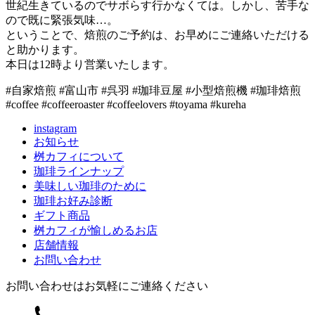
世紀生きているのでサボらす行かなくては。しかし、苦手な
ので既に緊張気味…。
ということで、焙煎のご予約は、お早めにご連絡いただける
と助かります。
本日は12時より営業いたします。
#自家焙煎 #富山市 #呉羽 #珈琲豆屋 #小型焙煎機 #珈琲焙煎
#coffee #coffeeroaster #coffeelovers #toyama #kureha
instagram
お知らせ
桝カフィについて
珈琲ラインナップ
美味しい珈琲のために
珈琲お好み診断
ギフト商品
桝カフィが愉しめるお店
店舗情報
お問い合わせ
お問い合わせはお気軽にご連絡ください