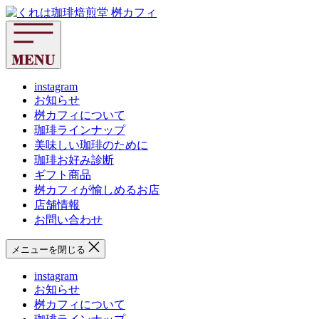
コ
く
ン
れ
テ
は
ン
珈
ツ
琲
へ
instagram
焙
お知らせ
ス
煎
桝カフィについて
キ
堂
珈琲ラインナップ
ッ
桝
美味しい珈琲のために
プ
カ
珈琲お好み診断
フ
ギフト商品
ィ
桝カフィが愉しめるお店
店舗情報
お問い合わせ
メニューを閉じる
instagram
お知らせ
桝カフィについて