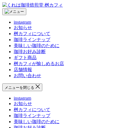
コ
く
ン
れ
テ
は
instagram
ン
珈
お知らせ
ツ
琲
桝カフィについて
へ
焙
珈琲ラインナップ
ス
煎
美味しい珈琲のために
キ
堂
珈琲お好み診断
ッ
桝
ギフト商品
プ
カ
桝カフィが愉しめるお店
フ
店舗情報
ィ
お問い合わせ
メニューを閉じる
instagram
お知らせ
桝カフィについて
珈琲ラインナップ
美味しい珈琲のために
珈琲お好み診断