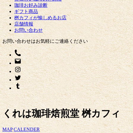
珈琲お好み診断
ギフト商品
桝カフィが愉しめるお店
店舗情報
お問い合わせ
お問い合わせはお気軽にご連絡ください
くれは珈琲焙煎堂 桝カフィ
MAP
CALENDER