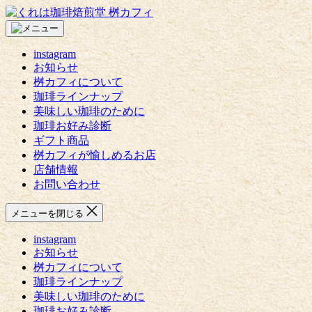
コ
く
ン
れ
テ
は
instagram
ン
珈
お知らせ
ツ
琲
桝カフィについて
へ
焙
珈琲ラインナップ
ス
煎
美味しい珈琲のために
キ
堂
珈琲お好み診断
ッ
桝
ギフト商品
プ
カ
桝カフィが愉しめるお店
フ
店舗情報
ィ
お問い合わせ
メニューを閉じる
instagram
お知らせ
桝カフィについて
珈琲ラインナップ
美味しい珈琲のために
珈琲お好み診断