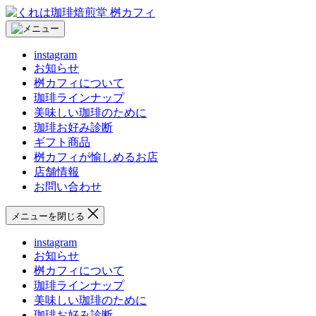
コ
く
ン
れ
テ
は
instagram
ン
珈
お知らせ
ツ
琲
桝カフィについて
へ
焙
珈琲ラインナップ
ス
煎
美味しい珈琲のために
キ
堂
珈琲お好み診断
ッ
桝
ギフト商品
プ
カ
桝カフィが愉しめるお店
フ
店舗情報
ィ
お問い合わせ
メニューを閉じる
instagram
お知らせ
桝カフィについて
珈琲ラインナップ
美味しい珈琲のために
珈琲お好み診断