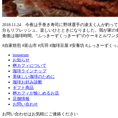
2018.11.24 今夜は手巻き寿司に野球選手の凌太くん
分もリフレッシュ。楽しいひとときになりました。我が家の
食後は珈琲時間。“ふっきーずくっきーず”のケーキとルワ
#自家焙煎 #富山市 #呉羽 #珈琲豆屋 #安養坊 #ふっきーずくっきーず #ク
instagram
お知らせ
桝カフィについて
珈琲ラインナップ
美味しい珈琲のために
珈琲お好み診断
ギフト商品
桝カフィが愉しめるお店
店舗情報
お問い合わせ
お問い合わせはお気軽にご連絡ください