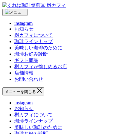
コ
く
ン
れ
テ
は
instagram
ン
珈
お知らせ
ツ
琲
桝カフィについて
へ
焙
珈琲ラインナップ
ス
煎
美味しい珈琲のために
キ
堂
珈琲お好み診断
ッ
桝
ギフト商品
プ
カ
桝カフィが愉しめるお店
フ
店舗情報
ィ
お問い合わせ
メニューを閉じる
instagram
お知らせ
桝カフィについて
珈琲ラインナップ
美味しい珈琲のために
珈琲お好み診断