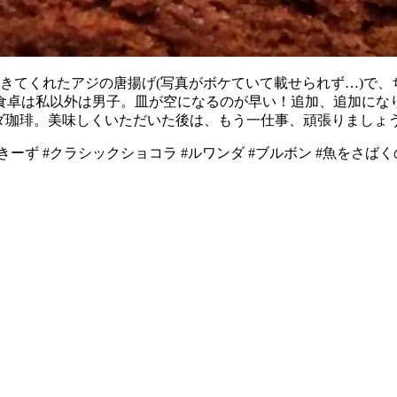
が釣ってきてくれたアジの唐揚げ(写真がボケていて載せられず…)
食卓は私以外は男子。皿が空になるのが早い！追加、追加にな
ンダ珈琲。美味しくいただいた後は、もう一仕事、頑張りましょ
ラシックショコラ #ルワンダ #ブルボン #魚をさばくのは長男です #14 #cof