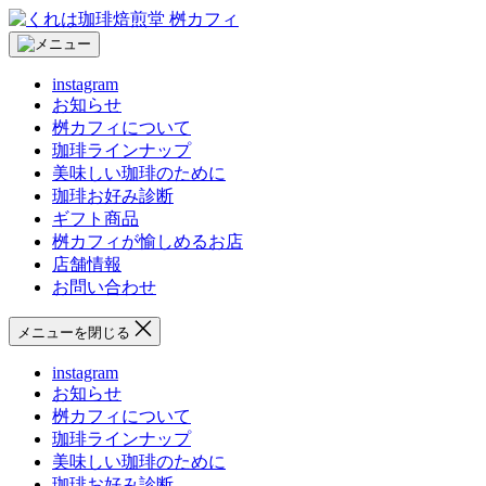
コ
く
ン
れ
テ
は
instagram
ン
珈
お知らせ
ツ
琲
桝カフィについて
へ
焙
珈琲ラインナップ
ス
煎
美味しい珈琲のために
キ
堂
珈琲お好み診断
ッ
桝
ギフト商品
プ
カ
桝カフィが愉しめるお店
フ
店舗情報
ィ
お問い合わせ
メニューを閉じる
instagram
お知らせ
桝カフィについて
珈琲ラインナップ
美味しい珈琲のために
珈琲お好み診断