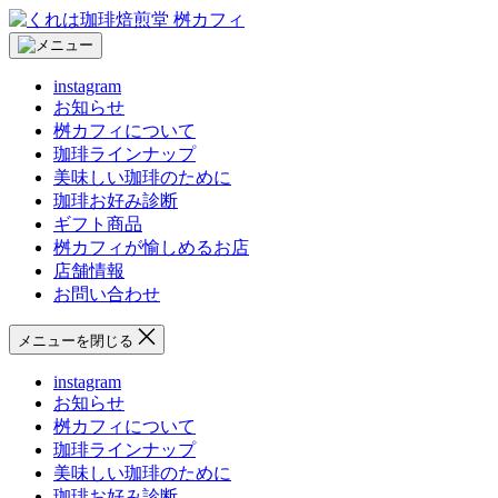
コ
く
ン
れ
テ
は
instagram
ン
珈
お知らせ
ツ
琲
桝カフィについて
へ
焙
珈琲ラインナップ
ス
煎
美味しい珈琲のために
キ
堂
珈琲お好み診断
ッ
桝
ギフト商品
プ
カ
桝カフィが愉しめるお店
フ
店舗情報
ィ
お問い合わせ
メニューを閉じる
instagram
お知らせ
桝カフィについて
珈琲ラインナップ
美味しい珈琲のために
珈琲お好み診断