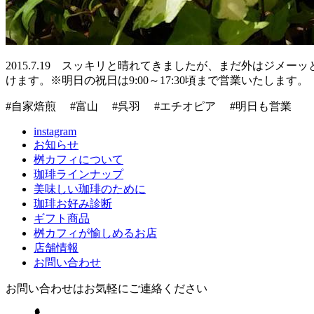
2015.7.19 スッキリと晴れてきましたが、まだ外はジメ
けます。※明日の祝日は9:00～17:30頃まで営業いたします。
#自家焙煎 #富山 #呉羽 #エチオピア #明日も営業
instagram
お知らせ
桝カフィについて
珈琲ラインナップ
美味しい珈琲のために
珈琲お好み診断
ギフト商品
桝カフィが愉しめるお店
店舗情報
お問い合わせ
お問い合わせはお気軽にご連絡ください