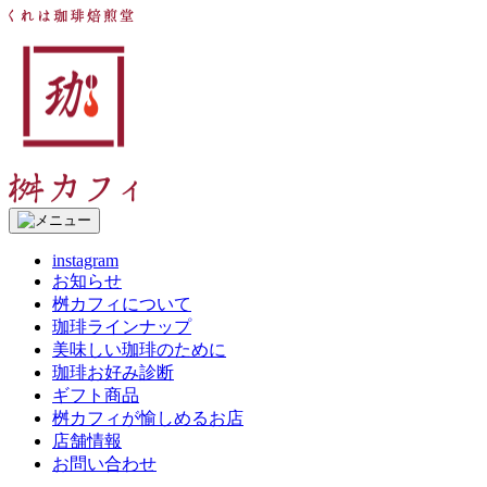
コ
く
ン
れ
テ
は
ン
珈
ツ
琲
へ
焙
ス
煎
キ
堂
ッ
桝
プ
カ
フ
instagram
ィ
お知らせ
桝カフィについて
珈琲ラインナップ
美味しい珈琲のために
珈琲お好み診断
ギフト商品
桝カフィが愉しめるお店
店舗情報
お問い合わせ