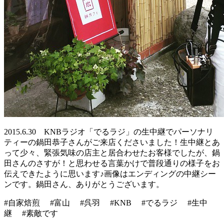
2015.6.30 KNBラジオ「でるラジ」の生中継でパーソナリ
ティーの鍋田恭子さんがご来店くださいました！生中継とあ
って少々、緊張気味の店主と居合わせたお客様でしたが、鍋
田さんのさすが！と思わせる言葉かけで普段通りの様子をお
伝えできたように思います♪画像はエンディングの中継シー
ンです。鍋田さん、ありがとうございます。
#自家焙煎 #富山 #呉羽 #KNB #でるラジ #生中
継 #素敵です