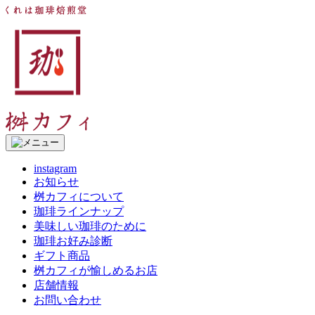
コ
く
ン
れ
テ
は
ン
珈
ツ
琲
へ
焙
ス
煎
キ
堂
ッ
桝
プ
カ
フ
instagram
ィ
お知らせ
桝カフィについて
珈琲ラインナップ
美味しい珈琲のために
珈琲お好み診断
ギフト商品
桝カフィが愉しめるお店
店舗情報
お問い合わせ