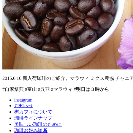
2015.6.16 新入荷珈琲のご紹介。マラウィ ミクス農協
#自家焙煎 #富山 #呉羽 #マラウィ #明日は３時から
instagram
お知らせ
桝カフィについて
珈琲ラインナップ
美味しい珈琲のために
珈琲お好み診断