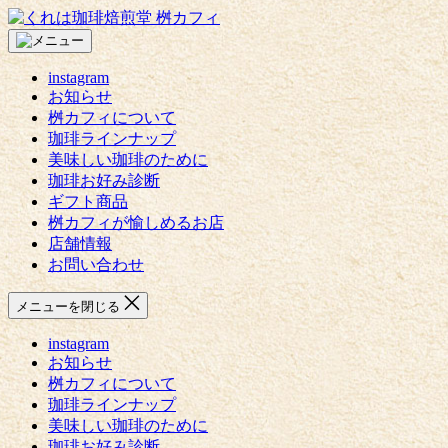
コ
く
ン
れ
テ
は
instagram
ン
珈
お知らせ
ツ
琲
桝カフィについて
へ
焙
珈琲ラインナップ
ス
煎
美味しい珈琲のために
キ
堂
珈琲お好み診断
ッ
桝
ギフト商品
プ
カ
桝カフィが愉しめるお店
フ
店舗情報
ィ
お問い合わせ
メニューを閉じる
instagram
お知らせ
桝カフィについて
珈琲ラインナップ
美味しい珈琲のために
珈琲お好み診断