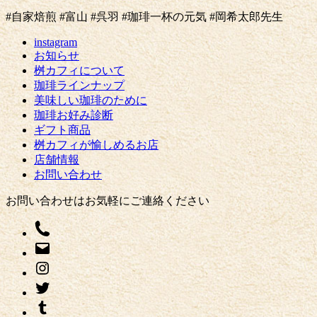
#自家焙煎 #富山 #呉羽 #珈琲一杯の元気 #岡希太郎先生
instagram
お知らせ
桝カフィについて
珈琲ラインナップ
美味しい珈琲のために
珈琲お好み診断
ギフト商品
桝カフィが愉しめるお店
店舗情報
お問い合わせ
お問い合わせはお気軽にご連絡ください