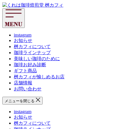
コ
く
ン
れ
テ
は
ン
珈
ツ
琲
へ
instagram
焙
お知らせ
ス
煎
桝カフィについて
キ
堂
珈琲ラインナップ
ッ
桝
美味しい珈琲のために
プ
カ
珈琲お好み診断
フ
ギフト商品
ィ
桝カフィが愉しめるお店
店舗情報
お問い合わせ
メニューを閉じる
instagram
お知らせ
桝カフィについて