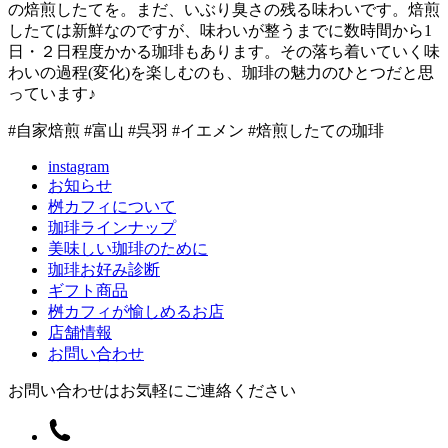
の焙煎したてを。まだ、いぶり臭さの残る味わいです。焙煎
したては新鮮なのですが、味わいが整うまでに数時間から1
日・２日程度かかる珈琲もあります。その落ち着いていく味
わいの過程(変化)を楽しむのも、珈琲の魅力のひとつだと思
っています♪
#自家焙煎 #富山 #呉羽 #イエメン #焙煎したての珈琲
instagram
お知らせ
桝カフィについて
珈琲ラインナップ
美味しい珈琲のために
珈琲お好み診断
ギフト商品
桝カフィが愉しめるお店
店舗情報
お問い合わせ
お問い合わせはお気軽にご連絡ください