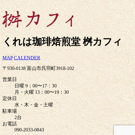
くれは珈琲焙煎堂 桝カフィ
MAP
CALENDER
〒930-0138 富山市呉羽町3918-102
営業日
日曜 9：00〜17：30
月・火曜 13：00〜19：30
定休日
水・木・金・土曜
駐車場
2台
お電話
090-2033-0843