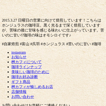
2015.3.27 日曜日の営業に向けて焙煎しています！こちらは
ホンジュラスの珈琲豆。黒く光るまで深く焙煎しています
が、苦味の後に甘味を感じる味わいに仕上がっています。苦
いのに甘い!?珈琲の味はオモシロイです♪
#自家焙煎 #富山 #呉羽 #ホンジュラス #苦いのに甘い #珈琲
instagram
お知らせ
桝カフィについて
珈琲ラインナップ
美味しい珈琲のために
珈琲お好み診断
ギフト商品
桝カフィが愉しめるお店
店舗情報
お問い合わせ
お問い合わせはお気軽にご連絡ください