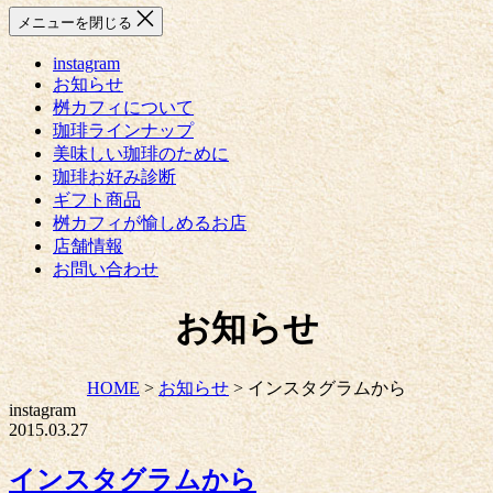
メニューを閉じる
instagram
お知らせ
桝カフィについて
珈琲ラインナップ
美味しい珈琲のために
珈琲お好み診断
ギフト商品
桝カフィが愉しめるお店
店舗情報
お問い合わせ
お知らせ
HOME
>
お知らせ
>
インスタグラムから
instagram
2015.03.27
インスタグラムから