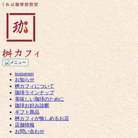
コ
く
ン
れ
テ
は
ン
珈
ツ
琲
へ
焙
ス
煎
キ
堂
ッ
桝
プ
カ
フ
instagram
ィ
お知らせ
桝カフィについて
珈琲ラインナップ
美味しい珈琲のために
珈琲お好み診断
ギフト商品
桝カフィが愉しめるお店
店舗情報
お問い合わせ