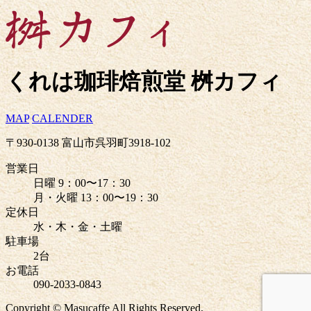
くれは珈琲焙煎堂 桝カフィ
MAP
CALENDER
〒930-0138 富山市呉羽町3918-102
営業日
日曜 9：00〜17：30
月・火曜 13：00〜19：30
定休日
水・木・金・土曜
駐車場
2台
お電話
090-2033-0843
Copyright © Masucaffe All Rights Reserved.