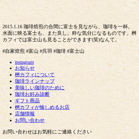
2015.1.16 珈琲焙煎の合間に富士を見ながら、珈琲を一杯。
水面に映る富士も、また良し。粋な気分になるものです。桝
カフィでは富士山も見ることができます(笑)なんて。
#自家焙煎 #富山 #呉羽 #珈琲 #富士山
instagram
お知らせ
桝カフィについて
珈琲ラインナップ
美味しい珈琲のために
珈琲お好み診断
ギフト商品
桝カフィが愉しめるお店
店舗情報
お問い合わせ
お問い合わせはお気軽にご連絡ください