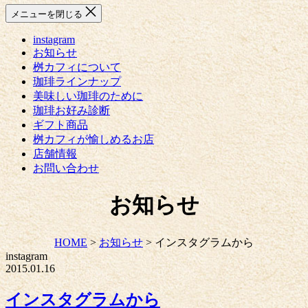
メニューを閉じる
instagram
お知らせ
桝カフィについて
珈琲ラインナップ
美味しい珈琲のために
珈琲お好み診断
ギフト商品
桝カフィが愉しめるお店
店舗情報
お問い合わせ
お知らせ
HOME
>
お知らせ
>
インスタグラムから
instagram
2015.01.16
インスタグラムから