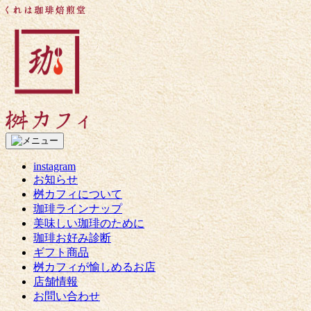
コ
く
ン
れ
テ
は
ン
珈
ツ
琲
へ
焙
ス
煎
キ
堂
ッ
桝
プ
カ
フ
instagram
ィ
お知らせ
桝カフィについて
珈琲ラインナップ
美味しい珈琲のために
珈琲お好み診断
ギフト商品
桝カフィが愉しめるお店
店舗情報
お問い合わせ